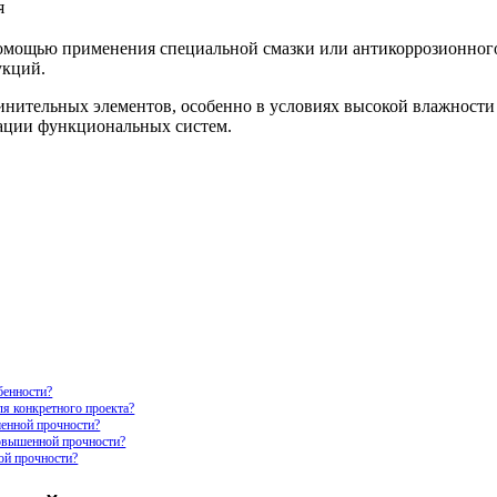
я
омощью применения специальной смазки или антикоррозионного
укций.
инительных элементов, особенно в условиях высокой влажности
тации функциональных систем.
бенности?
я конкретного проекта?
шенной прочности?
овышенной прочности?
ой прочности?