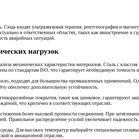
 Сюда входят ультразвуковая терапия, рентгенография и магни
ктуально в ответственных областях, таких как авиастроение и с
ость аварийных ситуаций.
ических нагрузок
лиза механических характеристик материалов. Сталь с классом п
на по стандартам ISO, что гарантирует необходимую точность и
авило, подходят для большинства промышленных применений. О
 Это обеспечит дополнительную устойчивость.
тикоррозийные покрытия, такие как цинковое, гарантируют защ
ждений, что критично в соответствующих отраслях.
остижения более высокой прочности соединения. При затягиван
лей. Правильное распределение усилий увеличивает надежность 
среды. Для высоких температур выбирайте специальные сплавы,
еской и авиационной отраслях.