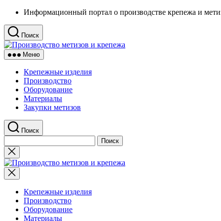
Перейти
Информационный портал о производстве крепежа и метизо
к
содержимому
Поиск
Производство
метизов
Меню
и
крепежа
Крепежные изделия
Производство
Оборудование
Материалы
Закупки метизов
Поиск
Найти:
Закрыть
поиск
Производство
метизов
и
крепежа
Крепежные изделия
Производство
Оборудование
Материалы