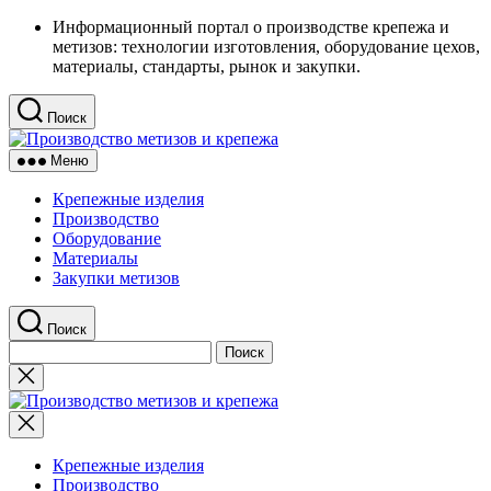
Перейти
Информационный портал о производстве крепежа и
к
метизов: технологии изготовления, оборудование цехов,
содержимому
материалы, стандарты, рынок и закупки.
Поиск
Производство
метизов
Меню
и
крепежа
Крепежные изделия
Производство
Оборудование
Материалы
Закупки метизов
Поиск
Найти:
Закрыть
поиск
Производство
метизов
и
крепежа
Крепежные изделия
Производство