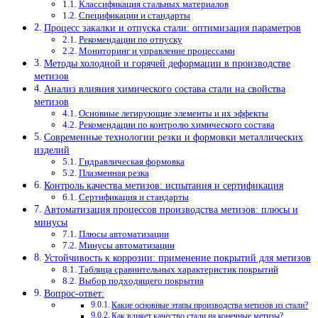
Классификация стальных материалов
Спецификации и стандарты
Процесс закалки и отпуска стали: оптимизация параметров
Рекомендации по отпуску
Мониторинг и управление процессами
Методы холодной и горячей деформации в производстве
метизов
Анализ влияния химического состава стали на свойства
метизов
Основные легирующие элементы и их эффекты
Рекомендации по контролю химического состава
Современные технологии резки и формовки металлических
изделий
Гидравлическая формовка
Плазменная резка
Контроль качества метизов: испытания и сертификация
Сертификация и стандарты
Автоматизация процессов производства метизов: плюсы и
минусы
Плюсы автоматизации
Минусы автоматизации
Устойчивость к коррозии: применение покрытий для метизов
Таблица сравнительных характеристик покрытий
Выбор подходящего покрытия
Вопрос-ответ:
Какие основные этапы производства метизов из стали?
Как влияет качество стали на конечные метизы?