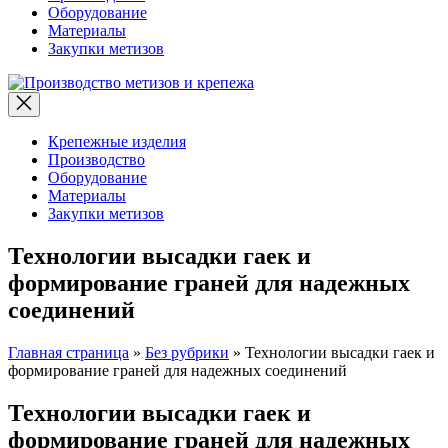
Оборудование
Материалы
Закупки метизов
Производство
метизов
и
крепежа
Крепежные изделия
Производство
Оборудование
Материалы
Закупки метизов
Технологии высадки гаек и
формирование граней для надежных
соединений
Главная страница
»
Без рубрики
»
Технологии высадки гаек и
формирование граней для надежных соединений
Технологии высадки гаек и
формирование граней для надежных