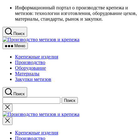
Перейти
Информационный портал о производстве крепежа и
к
метизов: технологии изготовления, оборудование цехов,
содержимому
материалы, стандарты, рынок и закупки.
Поиск
Производство
метизов
Меню
и
крепежа
Крепежные изделия
Производство
Оборудование
Материалы
Закупки метизов
Поиск
Найти:
Закрыть
поиск
Производство
метизов
и
крепежа
Крепежные изделия
Производство