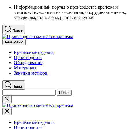
Перейти
Информационный портал о производстве крепежа и
к
метизов: технологии изготовления, оборудование цехов,
содержимому
материалы, стандарты, рынок и закупки.
Поиск
Производство
метизов
Меню
и
крепежа
Крепежные изделия
Производство
Оборудование
Материалы
Закупки метизов
Поиск
Найти:
Закрыть
поиск
Производство
метизов
и
крепежа
Крепежные изделия
Производство