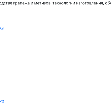
стве крепежа и метизов: технологии изготовления, об
Производство
метизов
и
крепежа
Производство
метизов