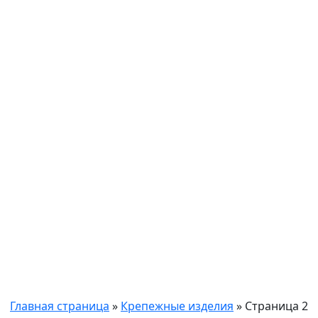
и
крепежа
ство
Крепежные изделия
Главная страница
»
Крепежные изделия
»
Страница 2