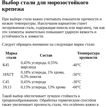
Выбор стали для морозостойкого
крепежа
При выборе стали важно учитывать показатели прочности и
низкие температуры. Наилучшим вариантом станет
легированная сталь, содержащая никель или марганец, так как
эти элементы значительно повышают ударную вязкость и
устойчивость к ломкости.
Следует обращать внимание на следующие марки стали:
Марка
Температура
Состав
стали
хрупкости
0,45% углерода, 0,55%
К45
-40°C
марганца
0,18% углерода, 1% хрома,
18ХГТ
-50°C
0,5% никеля
С45
0,45% углерода
-30°C
3Х13
0,13% углерода, 13% хрома
-60°C
Такой выбор обеспечивает лучшую стойкость к
трещинообразованию. Обработка термическим способом
также увеличивает прочность стали, что особенно важно в