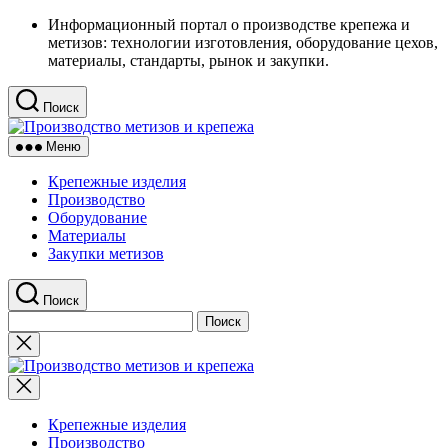
Перейти
Информационный портал о производстве крепежа и
к
метизов: технологии изготовления, оборудование цехов,
содержимому
материалы, стандарты, рынок и закупки.
Поиск
Производство
метизов
Меню
и
крепежа
Крепежные изделия
Производство
Оборудование
Материалы
Закупки метизов
Поиск
Найти:
Закрыть
поиск
Производство
метизов
и
крепежа
Крепежные изделия
Производство