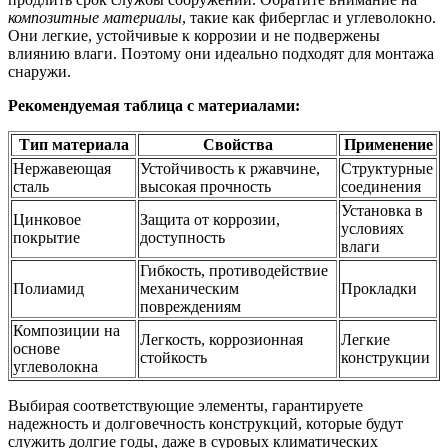
композитные материалы
, такие как фиберглас и углеволокно.
Они легкие, устойчивые к коррозии и не подвержены
влиянию влаги. Поэтому они идеально подходят для монтажа
снаружи.
Рекомендуемая таблица с материалами:
Тип материала
Свойства
Применение
Нержавеющая
Устойчивость к ржавчине,
Структурные
сталь
высокая прочность
соединения
Установка в
Цинковое
Защита от коррозии,
условиях
покрытие
доступность
влаги
Гибкость, противодействие
Полиамид
механическим
Прокладки
повреждениям
Композиции на
Легкость, коррозионная
Легкие
основе
стойкость
конструкции
углеволокна
Выбирая соответствующие элементы, гарантируете
надежность и долговечность конструкций, которые будут
служить долгие годы, даже в суровых климатических